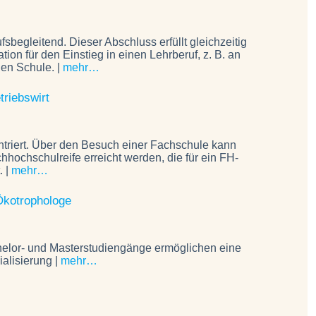
sbegleitend. Dieser Abschluss erfüllt gleichzeitig
ation für den Einstieg in einen Lehrberuf, z. B. an
den Schule. |
mehr…
triebswirt
ntriert. Über den Besuch einer Fachschule kann
chhochschulreife erreicht werden, die für ein FH-
. |
mehr…
Ökotrophologe
elor- und Masterstudiengänge ermöglichen eine
alisierung |
mehr…