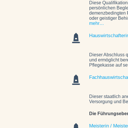
Diese Qualifikatio
persönlichen Beglei
demenzbedingten F
oder geistiger Beh
mehr…
Hauswirtschafteri
Dieser Abschluss qu
und ermöglicht ber
Pflegekasse auf se
Fachhauswirtschaf
Dieser staatlich an
Versorgung und Be
Die Führungseben
Meisterin / Meiste