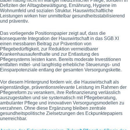
dabei häufig nicht im Mangel medizinischer Pflege, sondern in
Defiziten der Alltagsbewältigung, Ernährung, Hygiene im
Wohnumfeld und sozialen Struktur. Hauswirtschaftliche
Leistungen wirken hier unmittelbar gesundheitsstabilisierend
und präventiv.
Das vorliegende Positionspapier zeigt auf, dass die
konsequente Integration der Hauswirtschaft in das SGB XI
einen messbaren Beitrag zur Prävention von
Pflegebedürftigkeit, zur Reduktion vermeidbarer
Krankenhausaufenthalte und zur Entlastung des
Pflegesystems leisten kann. Bereits moderate Investitionen
entfalten mittel- und langfristig erhebliche Steuerungs- und
Einsparpotenziale entlang der gesamten Versorgungskette.
Vor diesem Hintergrund fordern wir, die Hauswirtschaft als
eigenständige, präventionsrelevante Leistung im Rahmen der
Pflegereform zu verankern, ihre Refinanzierung verlässlich
auszugestalten und sie systematisch mit Pflegeberatung,
ambulanter Pflege und innovativen Versorgungsmodellen zu
verzahnen. Ohne diese Ergänzung bleiben zentrale
gesundheitspolitische Zielsetzungen des Eckpunktepapiers
unerreichbar.