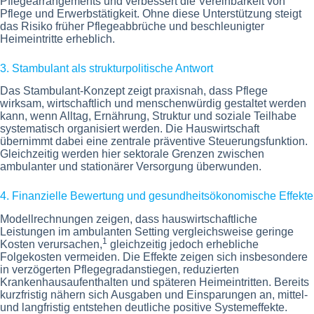
Pflegearrangements und verbessert die Vereinbarkeit von
Pflege und Erwerbstätigkeit. Ohne diese Unterstützung steigt
das Risiko früher Pflegeabbrüche und beschleunigter
Heimeintritte erheblich.
3. Stambulant als strukturpolitische Antwort
Das Stambulant-Konzept zeigt praxisnah, dass Pflege
wirksam, wirtschaftlich und menschenwürdig gestaltet werden
kann, wenn Alltag, Ernährung, Struktur und soziale Teilhabe
systematisch organisiert werden. Die Hauswirtschaft
übernimmt dabei eine zentrale präventive Steuerungsfunktion.
Gleichzeitig werden hier sektorale Grenzen zwischen
ambulanter und stationärer Versorgung überwunden.
4. Finanzielle Bewertung und gesundheitsökonomische Effekte
Modellrechnungen zeigen, dass hauswirtschaftliche
Leistungen im ambulanten Setting vergleichsweise geringe
1
Kosten verursachen,
gleichzeitig jedoch erhebliche
Folgekosten vermeiden. Die Effekte zeigen sich insbesondere
in verzögerten Pflegegradanstiegen, reduzierten
Krankenhausaufenthalten und späteren Heimeintritten. Bereits
kurzfristig nähern sich Ausgaben und Einsparungen an, mittel-
und langfristig entstehen deutliche positive Systemeffekte.