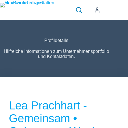
Zum
Inhalt
springen
Profildetails
Hilfreiche Informationen zum Unternehmensportfolio
und Kontaktdaten.
Lea Prachhart -
Gemeinsam •